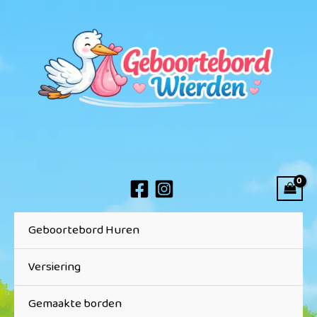
Ga
naar
de
inhoud
Geboortebord Huren
Versiering
Gemaakte borden