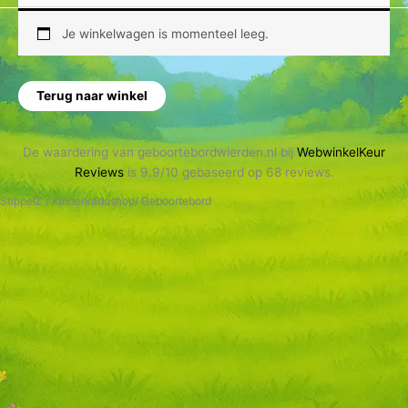
Je winkelwagen is momenteel leeg.
Terug naar winkel
De waardering van geboortebordwierden.nl bij
WebwinkelKeur
Reviews
is 9.9/10 gebaseerd op 68 reviews.
StippelZ / Kinderkadoshop/ Geboortebord