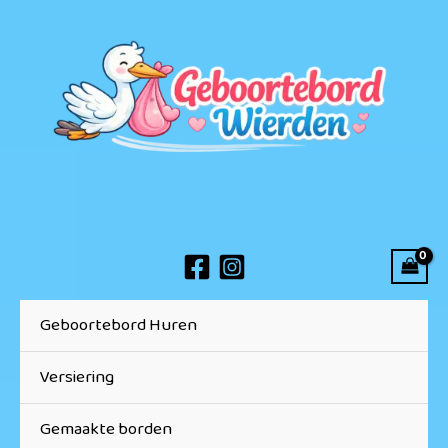
Ga
naar
de
inhoud
Geboortebord Huren
Versiering
Gemaakte borden