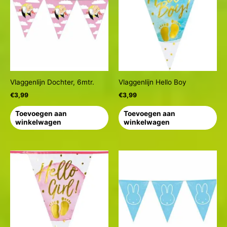
Vlaggenlijn Dochter, 6mtr.
Vlaggenlijn Hello Boy
€
3,99
€
3,99
Toevoegen aan
Toevoegen aan
winkelwagen
winkelwagen