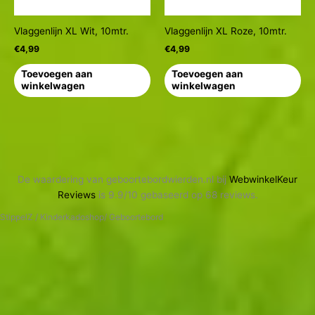
Vlaggenlijn XL Wit, 10mtr.
Vlaggenlijn XL Roze, 10mtr.
€
4,99
€
4,99
Toevoegen aan
Toevoegen aan
winkelwagen
winkelwagen
De waardering van geboortebordwierden.nl bij
WebwinkelKeur
Reviews
is 9.9/10 gebaseerd op 68 reviews.
StippelZ / Kinderkadoshop/ Geboortebord