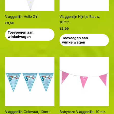
Vlaggenlijn Hello Girl
Vlaggenlijn Nijntje Blauw,
10mtr.
€
3,50
€
3,99
Toevoegen aan
winkelwagen
Toevoegen aan
winkelwagen
Vlaggenlijn Ooievaar, 10mtr.
Babyroze Vlaggenlijn, 10mtr.