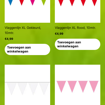
Vlaggenlijn XL Gekleurd,
Vlaggenlijn XL Rood, 10mtr.
10mtr.
€
4,99
€
4,99
Toevoegen aan
winkelwagen
Toevoegen aan
winkelwagen