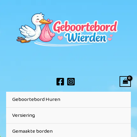
Ga
Vereist
Vereist
naar
de
inhoud
Geboortebord Huren
Versiering
Gemaakte borden