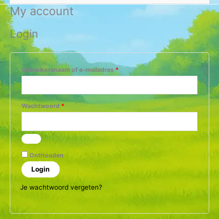
My account
Login
Gebruikersnaam of e-mailadres
*
Wachtwoord
*
Onthouden
Login
Je wachtwoord vergeten?