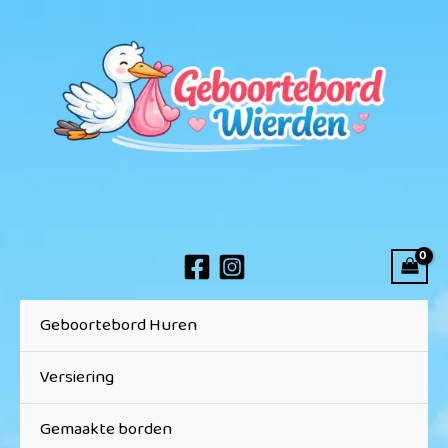
Ga
naar
de
inhoud
Geboortebord Huren
Versiering
Gemaakte borden