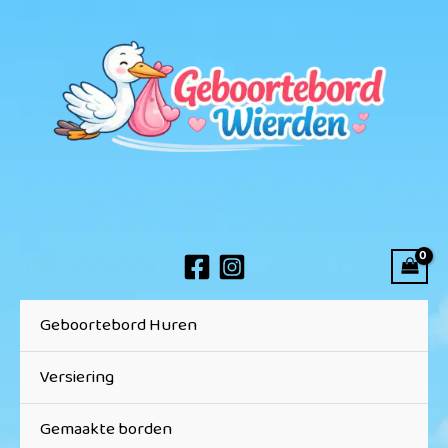
Ga
naar
de
inhoud
Geboortebord Huren
Versiering
Gemaakte borden