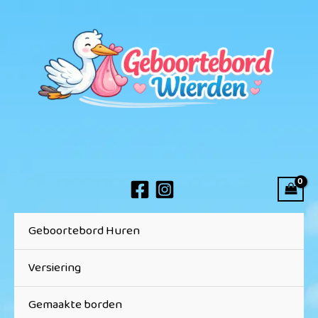
Ga
naar
de
inhoud
Geboortebord Huren
Versiering
Gemaakte borden