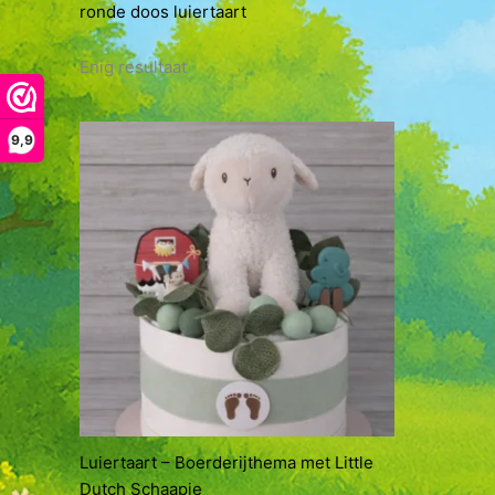
ronde doos luiertaart
Enig resultaat
9,9
Luiertaart – Boerderijthema met Little
Dutch Schaapje