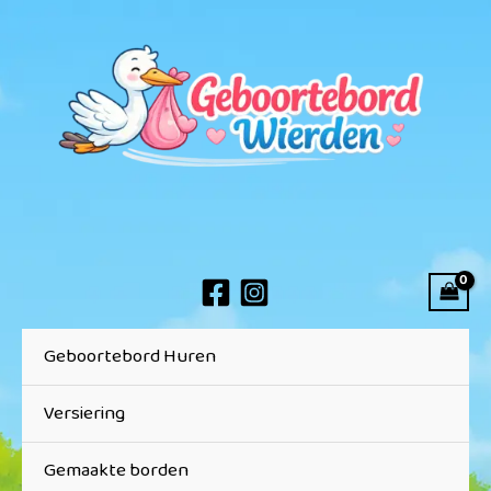
Ga
naar
de
inhoud
Geboortebord Huren
Versiering
Gemaakte borden