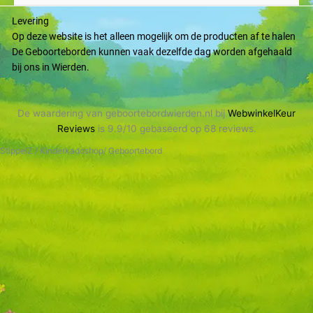
Levering
Op deze website is het alleen mogelijk om de producten af te halen
De Geboorteborden kunnen vaak dezelfde dag worden afgehaald
bij ons in Wierden.
De waardering van geboortebordwierden.nl bij
WebwinkelKeur
Reviews
is 9.9/10 gebaseerd op 68 reviews.
StippelZ / Kinderkadoshop/ Geboortebord