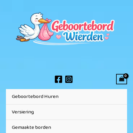
Ga
naar
de
inhoud
Geboortebord Huren
Versiering
Gemaakte borden