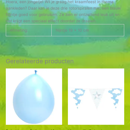
Hoera, een jongetje! Wil je graag het kraamfeest in thema
aankleden? Daar kan je deze drie rotorspiralen met een blauw
Nijntje goed voor gebruiken. Ze zien er ontzettend leuk uit en
het krijgt een speciaal effect doordat ze draaien.
Afmeting:
Nijntje 19 x 10 cm
Gerelateerde producten