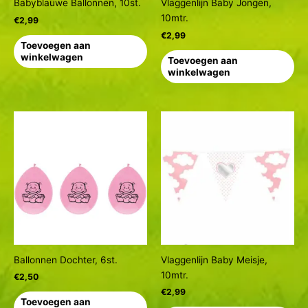
Babyblauwe Ballonnen, 10st.
Vlaggenlijn Baby Jongen,
10mtr.
€
2,99
€
2,99
Toevoegen aan
winkelwagen
Toevoegen aan
winkelwagen
Ballonnen Dochter, 6st.
Vlaggenlijn Baby Meisje,
10mtr.
€
2,50
€
2,99
Toevoegen aan