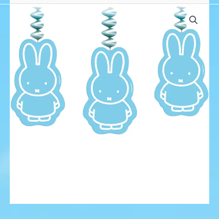
Hangdecoratie
Nijntje
Blauw,
3st.
aantal