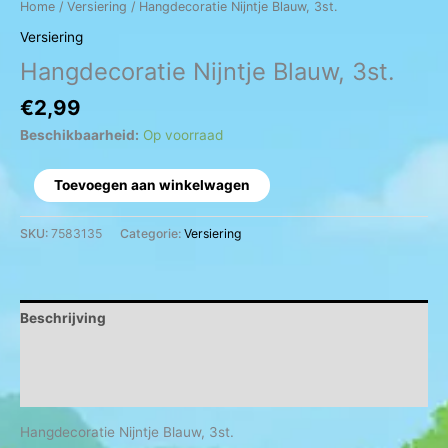
Home
/
Versiering
/ Hangdecoratie Nijntje Blauw, 3st.
Versiering
Hangdecoratie Nijntje Blauw, 3st.
€
2,99
Beschikbaarheid:
Op voorraad
Toevoegen aan winkelwagen
SKU:
7583135
Categorie:
Versiering
Beschrijving
Aanvullende informatie
Beoordelingen (0)
Hangdecoratie Nijntje Blauw, 3st.