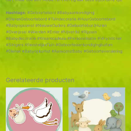
Hashtags:
#Geboortebord #Babyaankondiging
#DierenGeboortebord #Tuindecoratie #HuurGeboortebord
#Babyopkomst #NieuweOuders #GeboortebordHuren
#Overijssel #Wierden #Enter #Nijverdal #Rijssen
#Babydecoratie #Kraamcadeau #Personalisatie #Vinylsticker
#Slingers #FeestelijkeTuin #Geboorteaankondigingbuiten
#Dieren #Babyopkomst #AankomstBaby #Geboorteversiering
Gerelateerde producten