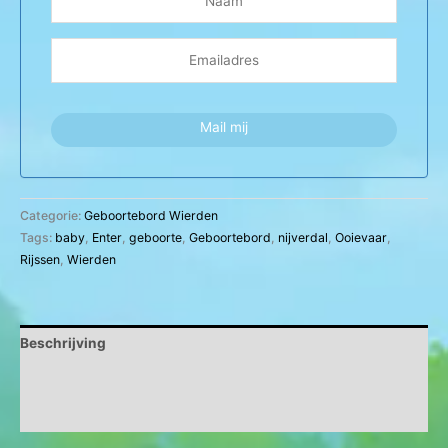
Mail mij
Categorie:
Geboortebord Wierden
Tags:
baby
,
Enter
,
geboorte
,
Geboortebord
,
nijverdal
,
Ooievaar
,
Rijssen
,
Wierden
Beschrijving
Aanvullende informatie
Beoordelingen (0)