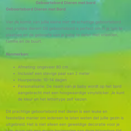
Geboortebord Dieren met bord
Geboortebord Dieren met Bord
Vier de komst van jullie kleine met dit schattige geboortebord
met vrolijke dieren! Dit geboortebord is perfect om in je tuin te
plaatsen en de geboorte van je baby te delen met vrienden,
familie en de buurt.
Kenmerken:
Afmeting: ongeveer 80 cm
Inclusief een stevige paal van 2 meter
Huurperiode: 10-14 dagen
Personalisatie: De naam van je baby wordt op het bord
aangebracht met een hoogwaardige vinylsticker. Je kunt
de kleur en het lettertype zelf kiezen.
Dit prachtige geboortebord met dieren is een leuke en
feestelijke manier om iedereen te laten weten dat jullie gezin is
uitgebreid. Het is niet alleen een geweldige decoratie voor je
tuin, maar ook een mooie herinnering aan deze bijzondere tijd.