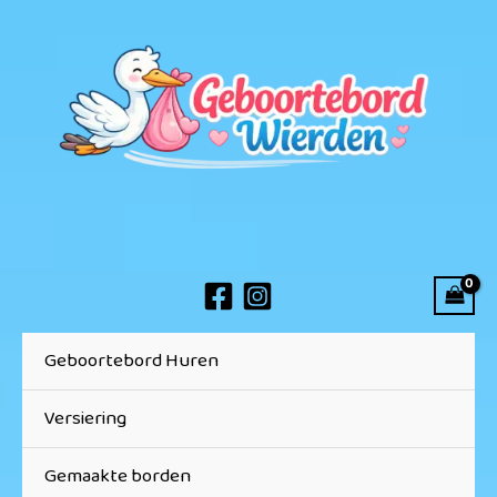
Ga
naar
de
inhoud
Geboortebord Huren
Versiering
Gemaakte borden