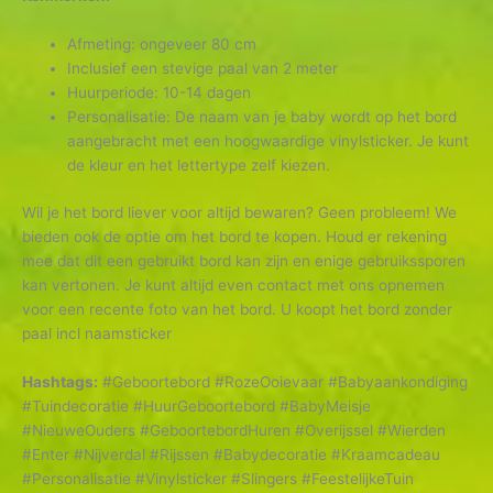
Afmeting: ongeveer 80 cm
Inclusief een stevige paal van 2 meter
Huurperiode: 10-14 dagen
Personalisatie: De naam van je baby wordt op het bord
aangebracht met een hoogwaardige vinylsticker. Je kunt
de kleur en het lettertype zelf kiezen.
Wil je het bord liever voor altijd bewaren? Geen probleem! We
bieden ook de optie om het bord te kopen. Houd er rekening
mee dat dit een gebruikt bord kan zijn en enige gebruikssporen
kan vertonen. Je kunt altijd even contact met ons opnemen
voor een recente foto van het bord. U koopt het bord zonder
paal incl naamsticker
Hashtags:
#Geboortebord #RozeOoievaar #Babyaankondiging
#Tuindecoratie #HuurGeboortebord #BabyMeisje
#NieuweOuders #GeboortebordHuren #Overijssel #Wierden
#Enter #Nijverdal #Rijssen #Babydecoratie #Kraamcadeau
#Personalisatie #Vinylsticker #Slingers #FeestelijkeTuin