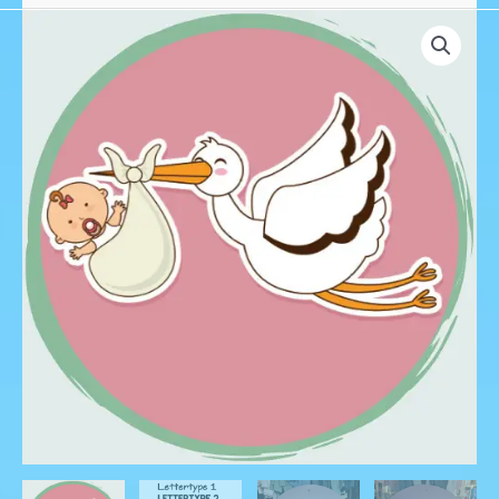
Geboortebord
Ooievaar
Roze
aantal