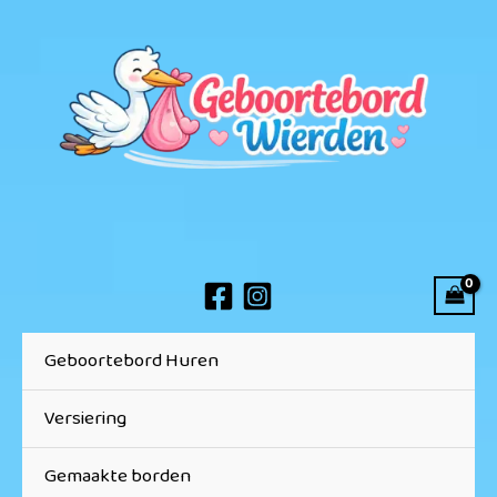
Ga
naar
de
inhoud
Geboortebord Huren
Versiering
Gemaakte borden