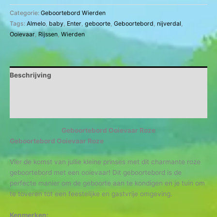
Categorie:
Geboortebord Wierden
Tags:
Almelo
,
baby
,
Enter
,
geboorte
,
Geboortebord
,
nijverdal
,
Ooievaar
,
Rijssen
,
Wierden
Beschrijving
Aanvullende informatie
Beoordelingen (0)
Geboortebord Ooievaar Roze
Geboortebord Ooievaar Roze
Vier de komst van jullie kleine prinses met dit charmante roze
geboortebord met een ooievaar! Dit geboortebord is de
perfecte manier om de geboorte aan te kondigen en je tuin om
te toveren tot een feestelijke en gastvrije omgeving.
Kenmerken: