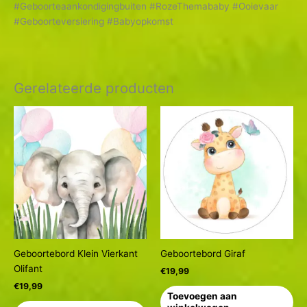
#Geboorteaankondigingbuiten #RozeThemababy #Ooievaar
#Geboorteversiering #Babyopkomst
Gerelateerde producten
Geboortebord Klein Vierkant
Geboortebord Giraf
Olifant
€
19,99
€
19,99
Toevoegen aan