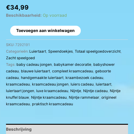
€
34,99
Beschikbaarheid:
Op voorraad
Toevoegen aan winkelwagen
SKU:
7292191
Categorieën:
Luiertaart
,
Speendoekjes
,
Totaal speelgoedoverzicht
,
Zacht speelgoed
Tags:
baby cadeau jongen
,
babykamer decoratie
,
babyshower
cadeau
,
blauwe luiertaart
,
compleet kraamcadeau
,
geboorte
cadeau
,
handgemaakte luiertaart
,
kraambezoek cadeau
,
kraamcadeau
,
kraamcadeau jongen
,
luiers cadeau
,
luiertaart
,
luiertaart jongen
,
luxe kraamcadeau
,
Nijntje
,
Nijntje cadeau
,
Nijntje
knuffel blauw
,
Nijntje kraamcadeau
,
Nijntje rammelaar
,
origineel
kraamcadeau
,
praktisch kraamcadeau
Beschrijving