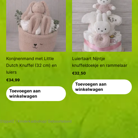
Konijnenmand met Little
Luiertaart Nijntje
Dutch Knuffel (32 cm) en
knuffeldoekje en rammelaar
luiers
€
32,50
€
34,99
Toevoegen aan
winkelwagen
Toevoegen aan
winkelwagen
StippelZ / Kinderkadoshop/ Geboortebord