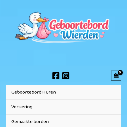
Ga
naar
de
inhoud
Geboortebord Huren
Versiering
Gemaakte borden