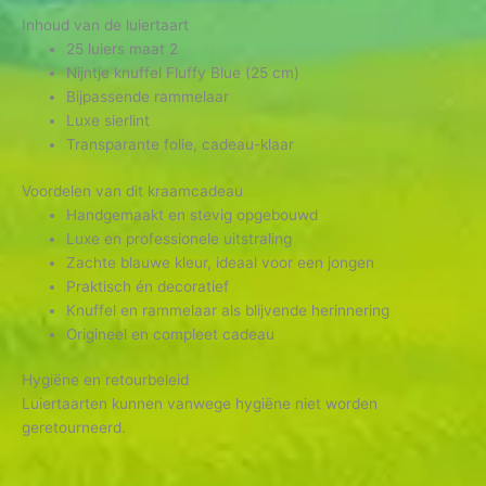
Inhoud van de luiertaart
25 luiers maat 2
Nijntje knuffel Fluffy Blue (25 cm)
Bijpassende rammelaar
Luxe sierlint
Transparante folie, cadeau-klaar
Voordelen van dit kraamcadeau
Handgemaakt en stevig opgebouwd
Luxe en professionele uitstraling
Zachte blauwe kleur, ideaal voor een jongen
Praktisch én decoratief
Knuffel en rammelaar als blijvende herinnering
Origineel en compleet cadeau
Hygiëne en retourbeleid
Luiertaarten kunnen vanwege hygiëne niet worden
geretourneerd.