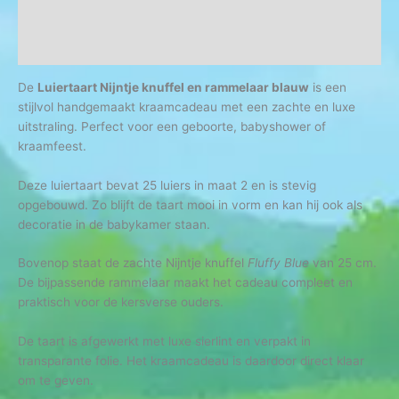
Aanvullende informatie
Beoordelingen (0)
De
Luiertaart Nijntje knuffel en rammelaar blauw
is een
stijlvol handgemaakt kraamcadeau met een zachte en luxe
uitstraling. Perfect voor een geboorte, babyshower of
kraamfeest.
Deze luiertaart bevat 25 luiers in maat 2 en is stevig
opgebouwd. Zo blijft de taart mooi in vorm en kan hij ook als
decoratie in de babykamer staan.
Bovenop staat de zachte Nijntje knuffel
Fluffy Blue
van 25 cm.
De bijpassende rammelaar maakt het cadeau compleet en
praktisch voor de kersverse ouders.
De taart is afgewerkt met luxe sierlint en verpakt in
transparante folie. Het kraamcadeau is daardoor direct klaar
om te geven.