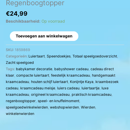
Regenboogtopper
€
24,99
Beschikbaarheid:
Op voorraad
Toevoegen aan winkelwagen
SKU:
1859869
Categorieën:
Luiertaart
,
Speendoekjes
,
Totaal speelgoedoverzicht
,
Zacht speelgoed
Tags:
babykamer decoratie
,
babyshower cadeau
,
cadeau direct
klaar
,
compacte luiertaart
,
feestelijk kraamcadeau
,
handgemaakt
kraamcadeau
,
houten schijf luiertaart
,
Konijntje Kaya
,
kraambezoek
cadeau
,
kraamcadeau meisje
,
luiers cadeau
,
luiertaartje
,
luxe
kraamcadeau
,
origineel kraamcadeau
,
praktisch kraamcadeau
,
regenboogtopper
,
speel- en knuffelmoment
,
speelgoedwinkelwierden
,
webshopwierden
,
Wierden
,
winkelenwierden