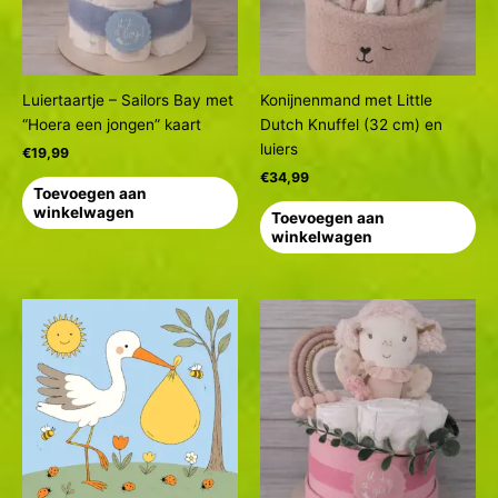
Luiertaartje – Sailors Bay met
Konijnenmand met Little
“Hoera een jongen” kaart
Dutch Knuffel (32 cm) en
luiers
€
19,99
€
34,99
Toevoegen aan
winkelwagen
Toevoegen aan
winkelwagen