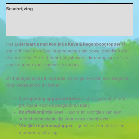
Beschrijving
Aanvullende informatie
Beoordelingen (0)
Het
Luiertaartje met Konijntje Kaya & Regenboogtopper
is
een origineel en stijlvol kraamcadeau dat zowel praktisch als
decoratief is. Perfect voor babyshowers, kraambezoek of als
uniek cadeau voor kersverse ouders.
Dit handgemaakte luiertaartje wordt geleverd in een elegante
roze cadeaudoos en bevat:
5 zorgvuldig opgerolde luiers
– onmisbaar en direct
bruikbaar voor de pasgeboren baby
Knuffelkonijntje Kaya
– zacht en voorzien van een
subtiel rammelgeluidje voor extra speelplezier
Vrolijke regenboogtopper
– geeft een feestelijke en
moderne uitstraling