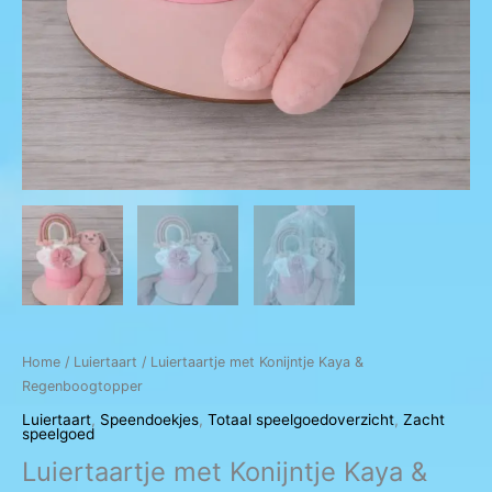
Home
/
Luiertaart
/ Luiertaartje met Konijntje Kaya &
Regenboogtopper
Luiertaart
,
Speendoekjes
,
Totaal speelgoedoverzicht
,
Zacht
speelgoed
Luiertaartje met Konijntje Kaya &