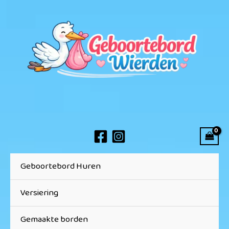
Ga
naar
de
inhoud
Geboortebord Huren
Versiering
Gemaakte borden