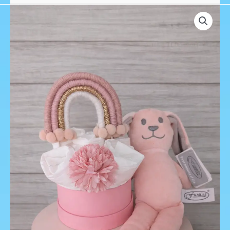
Luiertaartje
met
Konijntje
Kaya
&
Regenboogtopper
aantal