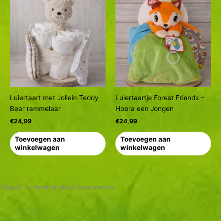
Luiertaart met Jollein Teddy
Luiertaartje Forest Friends –
Bear rammelaar
Hoera een Jongen
€
24,99
€
24,99
Toevoegen aan
Toevoegen aan
winkelwagen
winkelwagen
StippelZ / Kinderkadoshop/ Geboortebord