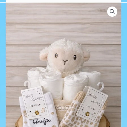
Luiertaart
Little
Dutch
schaap
aantal