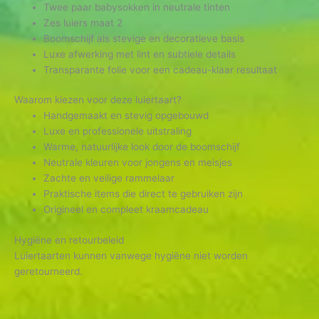
Twee paar babysokken in neutrale tinten
Zes luiers maat 2
Boomschijf als stevige en decoratieve basis
Luxe afwerking met lint en subtiele details
Transparante folie voor een cadeau-klaar resultaat
Waarom kiezen voor deze luiertaart?
Handgemaakt en stevig opgebouwd
Luxe en professionele uitstraling
Warme, natuurlijke look door de boomschijf
Neutrale kleuren voor jongens en meisjes
Zachte en veilige rammelaar
Praktische items die direct te gebruiken zijn
Origineel en compleet kraamcadeau
Hygiëne en retourbeleid
Luiertaarten kunnen vanwege hygiëne niet worden
geretourneerd.