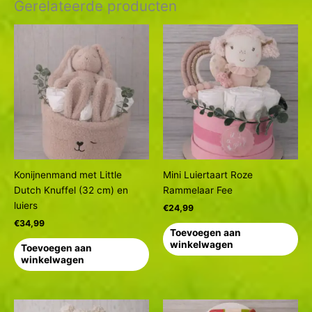
Gerelateerde producten
Konijnenmand met Little
Mini Luiertaart Roze
Dutch Knuffel (32 cm) en
Rammelaar Fee
luiers
€
24,99
€
34,99
Toevoegen aan
winkelwagen
Toevoegen aan
winkelwagen