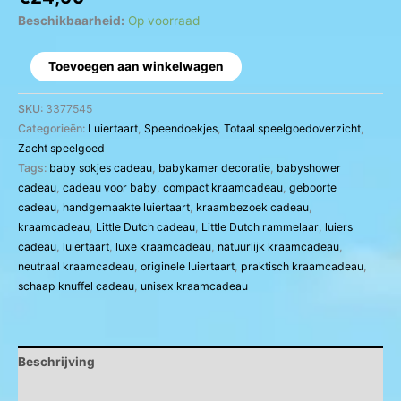
Beschikbaarheid:
Op voorraad
Toevoegen aan winkelwagen
SKU:
3377545
Categorieën:
Luiertaart
,
Speendoekjes
,
Totaal speelgoedoverzicht
,
Zacht speelgoed
Tags:
baby sokjes cadeau
,
babykamer decoratie
,
babyshower
cadeau
,
cadeau voor baby
,
compact kraamcadeau
,
geboorte
cadeau
,
handgemaakte luiertaart
,
kraambezoek cadeau
,
kraamcadeau
,
Little Dutch cadeau
,
Little Dutch rammelaar
,
luiers
cadeau
,
luiertaart
,
luxe kraamcadeau
,
natuurlijk kraamcadeau
,
neutraal kraamcadeau
,
originele luiertaart
,
praktisch kraamcadeau
,
schaap knuffel cadeau
,
unisex kraamcadeau
Beschrijving
Aanvullende informatie