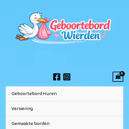
Ga
naar
de
inhoud
Geboortebord Huren
Versiering
Gemaakte borden