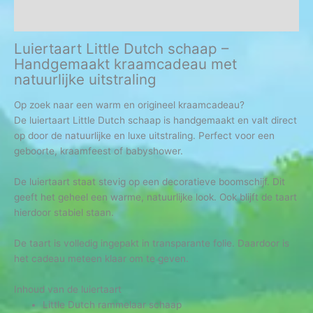
Beoordelingen (0)
Luiertaart
Little Dutch
schaap –
Handgemaakt kraamcadeau met
natuurlijke uitstraling
Op zoek naar een warm en origineel kraamcadeau?
De luiertaart Little Dutch schaap is handgemaakt en valt direct
op door de natuurlijke en luxe uitstraling. Perfect voor een
geboorte, kraamfeest of babyshower.
De luiertaart staat stevig op een decoratieve boomschijf. Dit
geeft het geheel een warme, natuurlijke look. Ook blijft de taart
hierdoor stabiel staan.
De taart is volledig ingepakt in transparante folie. Daardoor is
het cadeau meteen klaar om te geven.
Inhoud van de luiertaart
Little Dutch
rammelaar schaap